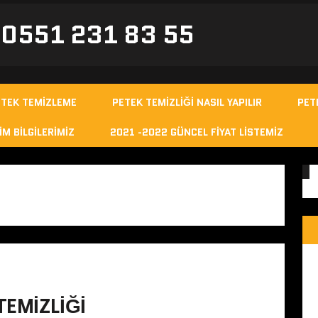
- 0551 231 83 55
ETEK TEMIZLEME
PETEK TEMIZLIĞI NASIL YAPILIR
PET
IM BILGILERIMIZ
2021 -2022 GÜNCEL FIYAT LISTEMIZ
EMIZLIĞI