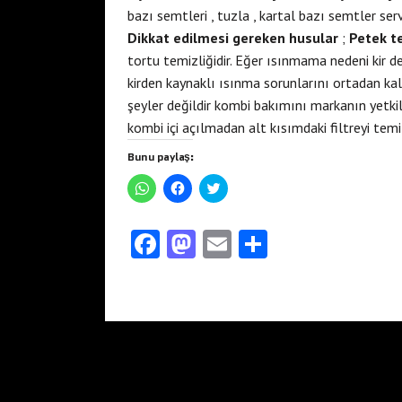
bazı semtleri , tuzla , kartal bazı semtler ser
Dikkat edilmesi gereken husular
;
Petek te
tortu temizliğidir. Eğer ısınmama nedeni kir d
kirden kaynaklı ısınma sorunlarını ortadan ka
şeyler değildir kombi bakımını markanın yetkil
kombi içi açılmadan alt kısımdaki filtreyi temi
Bunu paylaş:
W
F
T
h
a
w
a
c
i
t
e
t
s
b
t
Fa
M
E
S
A
o
e
p
o
r
ce
as
m
ha
p
k
ü
'
'
z
t
b
t
to
e
ai
re
a
a
r
p
p
i
o
d
l
a
a
n
y
y
d
o
o
l
l
e
a
a
p
ş
ş
a
k
n
m
m
y
a
a
l