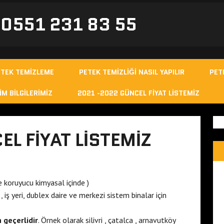
- 0551 231 83 55
ETEK TEMIZLEME
PETEK TEMIZLIĞI NASIL YAPILIR
PET
IM BILGILERIMIZ
2021 -2022 GÜNCEL FIYAT LISTEMIZ
L FIYAT LISTEMIZ
e koruyucu kimyasal içinde )
, iş yeri, dublex daire ve merkezi sistem binalar için
n geçerlidir
. Örnek olarak silivri , çatalca , arnavutköy