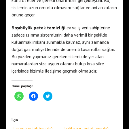
kontrol eder ve gerekli onarımları gerçekleştirir. Bu,
sistemin uzun ömürlü olmasını sağlar ve ani arızaların
önüne geçer.
Başıbüyük petek temizliği
ev ve iş yeri sahiplerine
sadece ısınma sistemlerini daha verimli bir şekilde
kullanmak imkanı sunmakla kalmaz, aynı zamanda
doğal gaz maliyetlerinde de önemli tasarruflar sağlar.
Bu yüzden yapmanız gereken sitemizde yer alan
numaralardan size uygun olanını bulup kısa süre
içerisinde bizimle iletişime geçmek olmalıdır.
Bunu paylaş:
W
F
T
h
a
w
a
c
i
t
e
t
s
b
t
A
o
e
p
o
r
İlgili
p
k
ü
'
'
z
altıntepe petek temizliği
bağlarbaşı petek temizliği
t
t
e