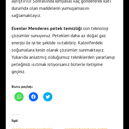
ayrıştırılır. Sonrasında kimyasal ilaç göndererek katı
durumda olan maddelerin yumuşamasını
sağlamaktayız.
Esenler Menderes petek temizliği
son teknoloji
çözümler sunuyoruz. Petekleri daha az doğal gaz
enerjisi ile iyi bir şekilde ısıtabiliriz. Kaloriferdeki
soğumalara kesin olarak çözümler sunmaktayız.
Yukarıda anlatmış olduğumuz tekniklerden yararlanıp
peteğinizi ısıtmak istiyorsanız bizlerle iletişime
geçiniz.
Bunu paylaş:
W
F
T
h
a
w
a
c
i
t
e
t
s
b
t
A
o
e
p
o
r
İlgili
p
k
ü
'
'
z
esenler kazım karabekir
esenler turgut reis petek