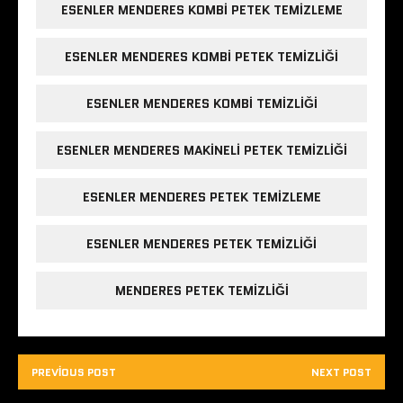
d
d
c
ESENLER MENDERES KOMBI PETEK TEMIZLEME
e
e
e
a
a
r
ç
ç
e
ı
ı
d
ESENLER MENDERES KOMBI PETEK TEMIZLIĞI
l
l
e
ı
ı
a
r
r
ç
)
)
ı
ESENLER MENDERES KOMBI TEMIZLIĞI
l
ı
r
)
ESENLER MENDERES MAKINELI PETEK TEMIZLIĞI
ESENLER MENDERES PETEK TEMIZLEME
ESENLER MENDERES PETEK TEMIZLIĞI
MENDERES PETEK TEMIZLIĞI
PREVIOUS POST
NEXT POST