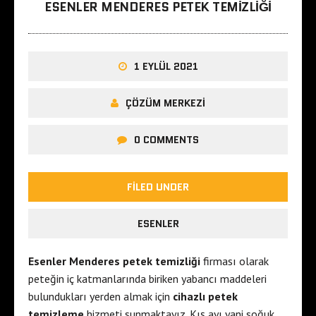
ESENLER MENDERES PETEK TEMIZLIĞI
1 EYLÜL 2021
ÇÖZÜM MERKEZI
0 COMMENTS
FILED UNDER
ESENLER
Esenler Menderes petek temizliği
firması olarak
peteğin iç katmanlarında biriken yabancı maddeleri
bulundukları yerden almak için
cihazlı petek
temizleme
hizmeti sunmaktayız. Kış ayı yani soğuk