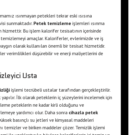
mamız ısınmayan petekleri tekrar eski ısısına
visi sunmaktadır.
Petek temizleme
işlemleri ısınma
hizmettir. Bu işlem kalorifer tesisatının içerisinde
 temizlemeyi amaçlar. Kaloriferler, evlerimizde ve iş
yaygın olarak kullanılan önemli bir tesisat hizmetidir.
r verimlilikleri düşürebilir ve enerji maliyetlerini de
zleyici Usta
zliği
işlemi tecrübeli ustalar tarafından gerçekleştirilir.
apılır. İlk olarak peteklerin iç yüzeylerini incelemek için
leme peteklerin ne kadar kirli olduğunu ve
rlemeye yardımcı olur. Daha sonra
cihazla petek
yüksek basınçlı su jetleri ve kimyasal maddeleri
ını temizler ve biriken maddeler çözer. Temizlik işlemi