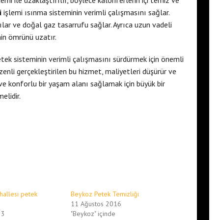
i ile uzaklaştırılır, böylece kaloriferlerin içi temiz ve
i
işlemi ısınma sisteminin verimli çalışmasını sağlar.
ar ve doğal gaz tasarrufu sağlar. Ayrıca uzun vadeli
nin ömrünü uzatır.
etek sisteminin verimli çalışmasını sürdürmek için önemli
enli gerçekleştirilen bu hizmet, maliyetleri düşürür ve
k ve konforlu bir yaşam alanı sağlamak için büyük bir
elidir.
hallesi petek
Beykoz Petek Temizliği
11 Ağustos 2016
23
"Beykoz" içinde