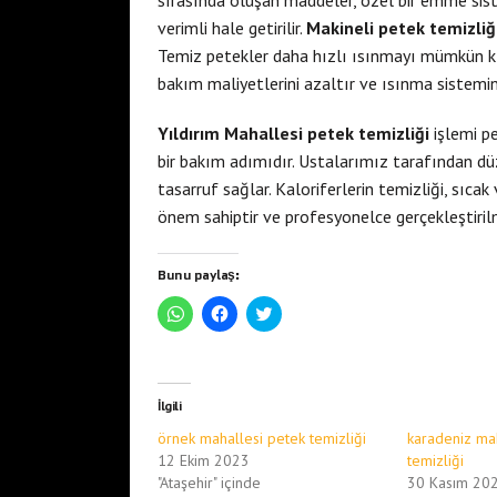
sırasında oluşan maddeler, özel bir emme sistem
verimli hale getirilir.
Makineli petek temizliğ
Temiz petekler daha hızlı ısınmayı mümkün kıl
bakım maliyetlerini azaltır ve ısınma sistemi
Yıldırım Mahallesi petek temizliği
işlemi p
bir bakım adımıdır. Ustalarımız tarafından düz
tasarruf sağlar. Kaloriferlerin temizliği, sıca
önem sahiptir ve profesyonelce gerçekleştirilm
Bunu paylaş:
W
F
T
h
a
w
a
c
i
t
e
t
s
b
t
A
o
e
p
o
r
İlgili
p
k
ü
'
'
z
örnek mahallesi petek temizliği
karadeniz ma
t
t
e
a
a
r
12 Ekim 2023
temizliği
p
p
i
"Ataşehir" içinde
30 Kasım 20
a
a
n