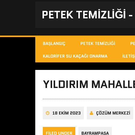
PETEK TEMIZLIĞI 
BAŞLANGIÇ
PETEK TEMIZLIĞI
P
KALORIFER SU KAÇAĞI ONARMA
İLETIŞ
YILDIRIM MAHALLE
18 EKIM 2023
ÇÖZÜM MERKEZI
FILED UNDER
BAYRAMPAŞA