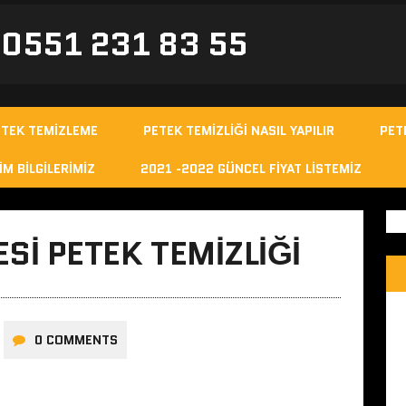
- 0551 231 83 55
ETEK TEMIZLEME
PETEK TEMIZLIĞI NASIL YAPILIR
PET
IM BILGILERIMIZ
2021 -2022 GÜNCEL FIYAT LISTEMIZ
SI PETEK TEMIZLIĞI
0 COMMENTS