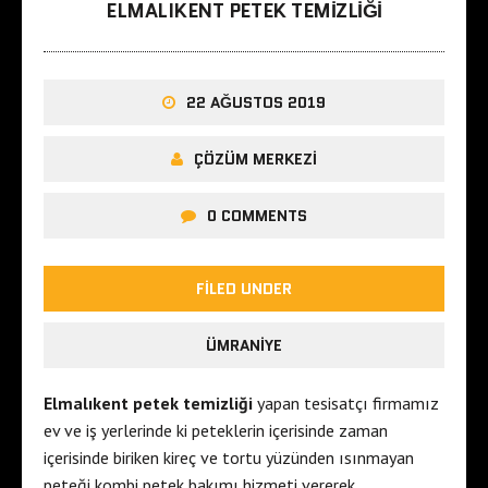
ELMALIKENT PETEK TEMIZLIĞI
22 AĞUSTOS 2019
ÇÖZÜM MERKEZI
0 COMMENTS
FILED UNDER
ÜMRANIYE
Elmalıkent petek temizliği
yapan tesisatçı firmamız
ev ve iş yerlerinde ki peteklerin içerisinde zaman
içerisinde biriken kireç ve tortu yüzünden ısınmayan
peteği kombi petek bakımı hizmeti vererek