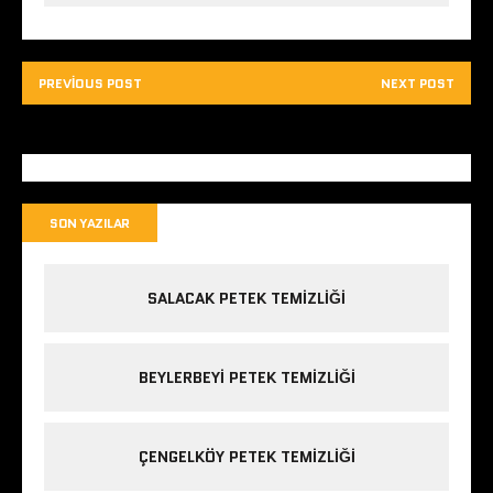
r
)
PREVIOUS POST
NEXT POST
SON YAZILAR
SALACAK PETEK TEMIZLIĞI
BEYLERBEYI PETEK TEMIZLIĞI
ÇENGELKÖY PETEK TEMIZLIĞI