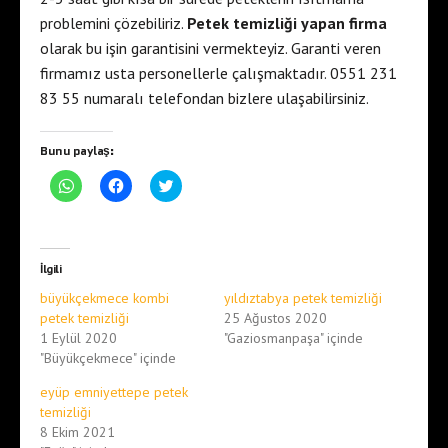
problemini çözebiliriz.
Petek temizliği yapan firma
olarak bu işin garantisini vermekteyiz. Garanti veren
firmamız usta personellerle çalışmaktadır. 0551 231
83 55 numaralı telefondan bizlere ulaşabilirsiniz.
Bunu paylaş:
W
F
T
h
a
w
a
c
i
t
e
t
s
b
t
A
o
e
p
o
r
İlgili
p
k
ü
'
'
z
büyükçekmece kombi
yıldıztabya petek temizliği
t
t
e
a
a
r
petek temizliği
25 Ağustos 2020
p
p
i
1 Eylül 2020
"Gaziosmanpaşa" içinde
a
a
n
y
y
d
"Büyükçekmece" içinde
l
l
e
a
a
p
ş
ş
a
eyüp emniyettepe petek
m
m
y
temizliği
a
a
l
k
k
a
8 Ekim 2021
i
i
ş