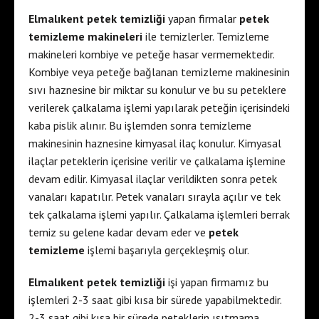
Elmalıkent petek temizliği
yapan firmalar
petek
temizleme makineleri
ile temizlerler. Temizleme
makineleri kombiye ve peteğe hasar vermemektedir.
Kombiye veya peteğe bağlanan temizleme makinesinin
sıvı haznesine bir miktar su konulur ve bu su peteklere
verilerek çalkalama işlemi yapılarak peteğin içerisindeki
kaba pislik alınır. Bu işlemden sonra temizleme
makinesinin haznesine kimyasal ilaç konulur. Kimyasal
ilaçlar peteklerin içerisine verilir ve çalkalama işlemine
devam edilir. Kimyasal ilaçlar verildikten sonra petek
vanaları kapatılır. Petek vanaları sırayla açılır ve tek
tek çalkalama işlemi yapılır. Çalkalama işlemleri berrak
temiz su gelene kadar devam eder ve
petek
temizleme
işlemi başarıyla gerçekleşmiş olur.
Elmalıkent petek temizliği
işi yapan firmamız bu
işlemleri 2-3 saat gibi kısa bir sürede yapabilmektedir.
2-3 saat gibi kısa bir sürede peteklerin ısıtmama