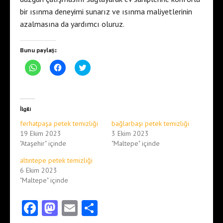
bir ısınma deneyimi sunarız ve ısınma maliyetlerinin
azalmasına da yardımcı oluruz.
Bunu paylaş:
W
F
T
h
a
w
a
c
i
t
e
t
s
b
t
A
o
e
p
o
r
İlgili
p
k
ü
'
'
z
ferhatpaşa petek temizliği
bağlarbaşı petek temizliği
t
t
e
a
a
r
19 Ekim 2023
3 Ekim 2023
p
p
i
"Ataşehir" içinde
"Maltepe" içinde
a
a
n
y
y
d
l
l
e
altıntepe petek temizliği
a
a
p
ş
ş
a
6 Ekim 2023
m
m
y
"Maltepe" içinde
a
a
l
k
k
a
i
i
ş
ç
Fa
M
ç
E
m
S
i
i
a
n
n
k
t
t
i