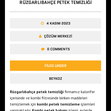
RÜZGARLIBAHÇE PETEK TEMIZLIĞI
4 KASIM 2023
ÇÖZÜM MERKEZI
0 COMMENTS
FILED UNDER
BEYKOZ
Rüzgarlıbahçe petek temizliği
firmamız kalorifer
içerisinde ve kombi filtresinde biriken maddeleri
temizlemek için
kombi petek temizleme
işlemleri
yapmaktadır.
Kombi petek bakımı
işlemi, evlerde