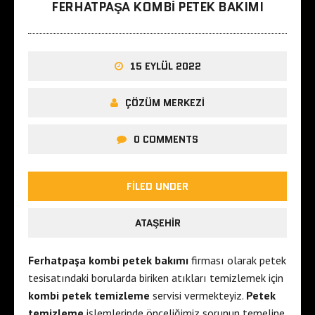
FERHATPAŞA KOMBI PETEK BAKIMI
15 EYLÜL 2022
ÇÖZÜM MERKEZI
0 COMMENTS
FILED UNDER
ATAŞEHIR
Ferhatpaşa kombi petek bakımı
firması olarak petek
tesisatındaki borularda biriken atıkları temizlemek için
kombi petek temizleme
servisi vermekteyiz.
Petek
temizleme
işlemlerinde önceliğimiz sorunun temeline