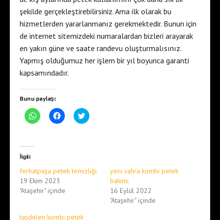
şekilde gerçekleştirebilirsiniz. Ama ilk olarak bu
hizmetlerden yararlanmanız gerekmektedir. Bunun için
de internet sitemizdeki numaralardan bizleri arayarak
en yakın güne ve saate randevu oluşturmalısınız.
Yapmış olduğumuz her işlem bir yıl boyunca garanti
kapsamındadır.
Bunu paylaş:
W
F
T
h
a
w
a
c
i
t
e
t
s
b
t
A
o
e
p
o
r
İlgili
p
k
ü
'
'
z
ferhatpaşa petek temizliği
yeni sahra kombi petek
t
t
e
a
a
r
19 Ekim 2023
bakımı
p
p
i
"Ataşehir" içinde
16 Eylül 2022
a
a
n
y
y
d
"Ataşehir" içinde
l
l
e
a
a
p
ş
ş
a
taşdelen kombi petek