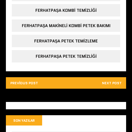
)
)
ı
l
FERHATPAŞA KOMBI TEMIZLIĞI
ı
r
)
FERHATPAŞA MAKINELI KOMBI PETEK BAKIMI
FERHATPAŞA PETEK TEMIZLEME
FERHATPAŞA PETEK TEMIZLIĞI
PREVIOUS POST
NEXT POST
SON YAZILAR