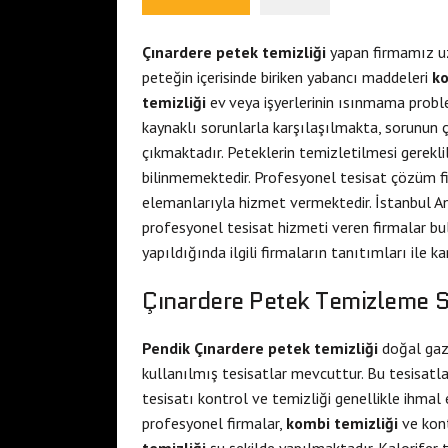
Çınardere petek temizliği
yapan firmamız uz
peteğin içerisinde biriken yabancı maddeleri
ko
temizliği
ev veya işyerlerinin ısınmama probl
kaynaklı sorunlarla karşılaşılmakta, sorunun çö
çıkmaktadır. Peteklerin temizletilmesi gerekli
bilinmemektedir. Profesyonel tesisat çözüm f
elemanlarıyla hizmet vermektedir. İstanbul A
profesyonel tesisat hizmeti veren firmalar b
yapıldığında ilgili firmaların tanıtımları ile ka
Çınardere Petek Temizleme S
Pendik Çınardere petek temizliği
doğal gaz 
kullanılmış tesisatlar mevcuttur. Bu tesisatlar
tesisatı kontrol ve temizliği genellikle ihmal
profesyonel firmalar,
kombi temizliği
ve kont