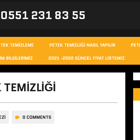
- 0551 231 83 55
ETEK TEMIZLEME
PETEK TEMIZLIĞI NASIL YAPILIR
PET
IM BILGILERIMIZ
2021 -2022 GÜNCEL FIYAT LISTEMIZ
 TEMIZLIĞI
EZI
0 COMMENTS