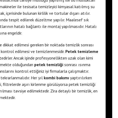
 tesisatında tahliye musluğu yapılmış ise bu musluktan
 makineler ile tesisata temizleyici kimyasal katılmış su
 içerisinde bulunan kirlilik ve tortular dışarı atılır.
ında tespit edilerek düzeltme yapılır. Maalesef sık
tlarının hatalı bağlantı ile montaj yapılmasıdır. Hatalı
ına engeldir.
 dikkat edilmesi gereken bir noktada temizlik sonrası
a kontrol edilmesi ve temizlenmesidir.
Petek temizleme
edirler. Ancak işinde profesyonellikten uzak olan kimi
emekte olduğundan
petek temizliği
sonrası ısınma
larını kontrol ettiğiniz iyi firmalarla çalışmaktır.
r tekrarlanmalıdır. Her yıl
kombi bakımı
yaptırılırken
i, filtrelerde aşırı kirlenme görülüyorsa petek temizliği
rılması tavsiye edilmektedir. Zira detaylı bir temizlik, en
mektedir.