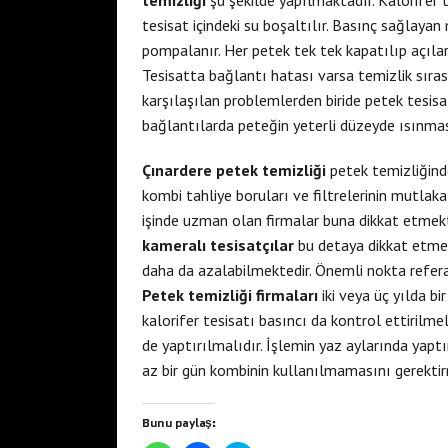
temizliği
şu şekilde yapılmaktadır. Kalorifer
tesisat içindeki su boşaltılır. Basınç sağlayan
pompalanır. Her petek tek tek kapatılıp açılarak,
Tesisatta bağlantı hatası varsa temizlik sıras
karşılaşılan problemlerden biride petek tesisa
bağlantılarda peteğin yeterli düzeyde ısınmas
Çınardere petek temizliği
petek temizliğinde
kombi tahliye boruları ve filtrelerinin mutlak
işinde uzman olan firmalar buna dikkat etmekt
kameralı tesisatçılar
bu detaya dikkat etm
daha da azalabilmektedir. Önemli nokta referans
Petek temizliği firmaları
iki veya üç yılda bi
kalorifer tesisatı basıncı da kontrol ettirilmel
de yaptırılmalıdır. İşlemin yaz aylarında yaptı
az bir gün kombinin kullanılmamasını gerektir
Bunu paylaş: