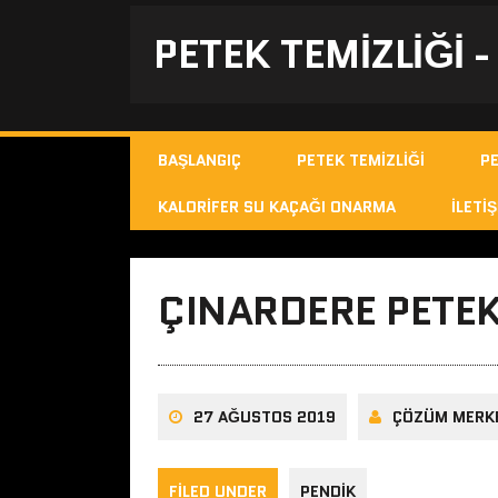
PETEK TEMIZLIĞI 
BAŞLANGIÇ
PETEK TEMIZLIĞI
P
KALORIFER SU KAÇAĞI ONARMA
İLETIŞ
ÇINARDERE PETEK
27 AĞUSTOS 2019
ÇÖZÜM MERK
FILED UNDER
PENDIK