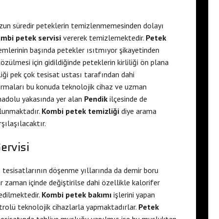
un süredir peteklerin temizlenmemesinden dolayı
mbi petek servisi
vererek temizlemektedir.
Petek
emlerinin başında petekler ısıtmıyor şikayetinden
zülmesi için gidildiğinde peteklerin kirliliği ön plana
liği pek çok tesisat ustası tarafından dahi
irmaları bu konuda teknolojik cihaz ve uzman
nadolu yakasında yer alan
Pendik
ilçesinde de
ulunmaktadır.
Kombi petek temizliği
diye arama
rşılaşılacaktır.
ervisi
tesisatlarının döşenme yıllarında da demir boru
 zaman içinde değiştirilse dahi özellikle kalorifer
 edilmektedir.
Kombi petek bakımı
işlerini yapan
rolü teknolojik cihazlarla yapmaktadırlar.
Petek