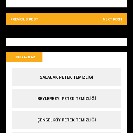
)
PREVIOUS POST
NEXT POST
SON YAZILAR
SALACAK PETEK TEMIZLIĞI
BEYLERBEYI PETEK TEMIZLIĞI
ÇENGELKÖY PETEK TEMIZLIĞI