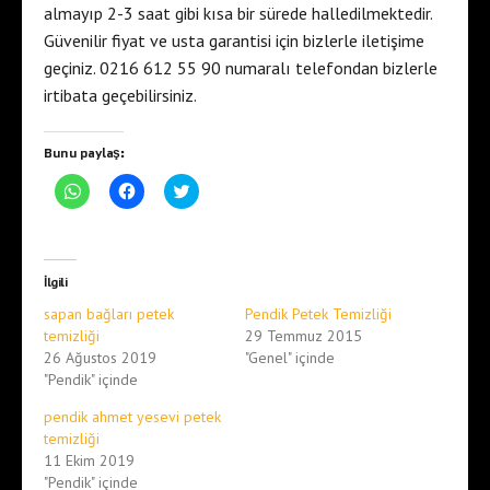
almayıp 2-3 saat gibi kısa bir sürede halledilmektedir.
Güvenilir fiyat ve usta garantisi için bizlerle iletişime
geçiniz. 0216 612 55 90 numaralı telefondan bizlerle
irtibata geçebilirsiniz.
Bunu paylaş:
W
F
T
h
a
w
a
c
i
t
e
t
s
b
t
A
o
e
p
o
r
İlgili
p
k
ü
'
'
z
sapan bağları petek
Pendik Petek Temizliği
t
t
e
a
a
r
temizliği
29 Temmuz 2015
p
p
i
26 Ağustos 2019
"Genel" içinde
a
a
n
y
y
d
"Pendik" içinde
l
l
e
a
a
p
ş
ş
a
pendik ahmet yesevi petek
m
m
y
temizliği
a
a
l
k
k
a
11 Ekim 2019
i
i
ş
"Pendik" içinde
ç
ç
m