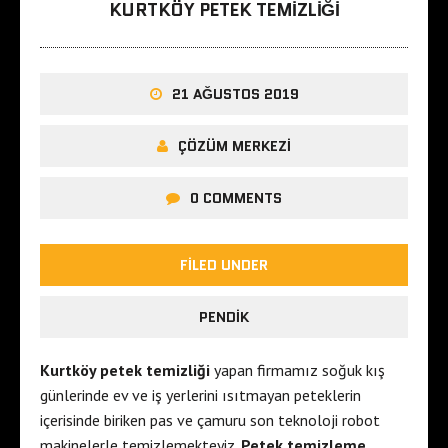
KURTKÖY PETEK TEMIZLIĞI
21 AĞUSTOS 2019
ÇÖZÜM MERKEZI
0 COMMENTS
FILED UNDER
PENDIK
Kurtköy petek temizliği
yapan firmamız soğuk kış
günlerinde ev ve iş yerlerini ısıtmayan peteklerin
içerisinde biriken pas ve çamuru son teknoloji robot
makinelerle temizlemekteyiz.
Petek temizleme