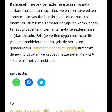
Bahçeşehir petek temizleme
işlemi sırasında
kullanılmakta olan ilaç, cihaz ve en son ilave edilen
koruyucu kimyasalın hepsinin kaliteli olması çok
önemlidir. Bu tür malzemeler ile yapılan kombi petek
temizliği peteklerin tam anlamıyla temizlenmesini
sağlamaktadır. Peteğe verilen uygun basınçlar ile
yabancı maddeler rahat bir şekilde petekten
gönderilebilir.
Bahçeşehir petek temizliği
firmamız
deneyimli ustaları ve kaliteli malzemeleri ile 7/24
sizlere hizmet vermektedir.
Bunu paylaş:
W
F
T
h
a
w
a
c
i
t
e
t
s
b
t
A
o
e
p
o
r
İlgili
p
k
ü
'
'
z
bahçeşehir petek temizliği
çiftehavuzlar petek
t
t
e