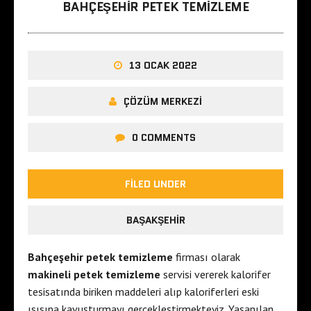
BAHÇEŞEHIR PETEK TEMIZLEME
13 OCAK 2022
ÇÖZÜM MERKEZI
0 COMMENTS
FILED UNDER
BAŞAKŞEHIR
Bahçeşehir petek temizleme
firması olarak
makineli petek temizleme
servisi vererek kalorifer
tesisatında biriken maddeleri alıp kaloriferleri eski
ısısına kavuşturmayı gerçekleştirmekteyiz. Yaşanılan