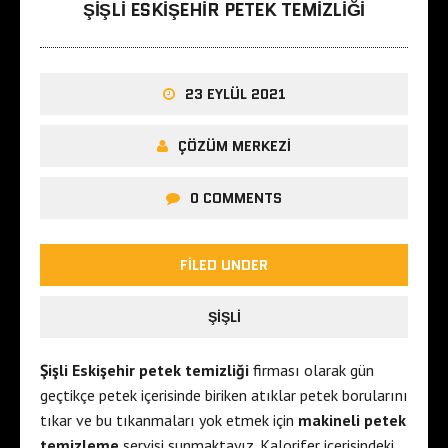
ŞIŞLI ESKIŞEHIR PETEK TEMIZLIĞI
23 EYLÜL 2021
ÇÖZÜM MERKEZI
0 COMMENTS
FILED UNDER
ŞIŞLI
Şişli Eskişehir petek temizliği
firması olarak gün
geçtikçe petek içerisinde biriken atıklar petek borularını
tıkar ve bu tıkanmaları yok etmek için
makineli petek
temizleme
servisi sunmaktayız. Kalorifer içerisindeki