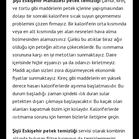
Şişli Eskişehir Mahallesi petek temizliği
çamur, kireç
ve tortu gibi maddelerin petek içlerine yapışmasından
dolayı bir sonraki kalorifere sıcak suyun geçememesi
problemini çözen firmayız. Bir kaloriferin orta kısmında
veya en alt kısmında yer alan nesneleri hava alma
bölmesinden alamazsınız. Çünkü bu atıklar biraz ağır
olduğu için peteğin altına çökeceklerdir. Bu ısınmama
sorununa karşı en iyi metotları sunmaktayız. Daire
içerisinde hiçbir eşyanızı ya da odanızı kirletmeyiz.
Maddi açıdan sizleri zora düşürmeyecek ekonomik
fiyatlar sunmaktayız. Kireç gibi maddelerin en yüksek
derece hasarı kaloriferlerde aşınma başlatmasıdır. Bu
durum başladığı zaman içindeki ılık duran sular
petekten dışarı çıkmaya başlayacaktır. Bu kaçak olan
alanları kapatmak bizim için kolaydır. Kaloriferlerde
ısıtmama sorunu için hemen bizlerle iletişime geçin.
Şişli Eskişehir petek temizliği
servisi olarak kombinin
altında bulunan filtre kısmının da temizlenmesini