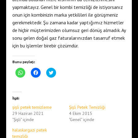
yapmaktayız. Genel bir kombi temizliği de istiyorsanız
onun için kombinizin marka yetkilileri ile görüşmeniz
gerekmektedir. Şu zamana kadar yaptığımız hizmetler
de hiçbir müşterimizden olumsuz geri dönüş almadık. Ay
sonu gelen doğal gaz faturalarınızdan tasarruf etmek
için bu işlemler birebir çözümdür.
Bunu paylaş:
W
F
T
h
a
w
a
c
i
t
e
t
s
b
t
A
o
e
p
o
r
İlgili
p
k
ü
'
'
z
şişli petek temizleme
Şişli Petek Temizliği
t
t
e
a
a
r
29 Haziran 2021
4 Ekim 2015
p
p
i
"Şişli" içinde
"Genel" içinde
a
a
n
y
y
d
l
l
e
halaskargazi petek
a
a
p
ş
ş
a
temizliği