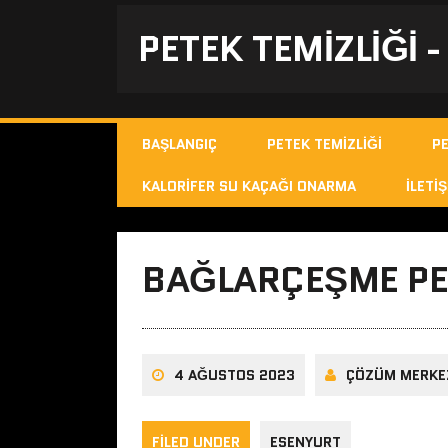
PETEK TEMIZLIĞI 
BAŞLANGIÇ
PETEK TEMIZLIĞI
P
KALORIFER SU KAÇAĞI ONARMA
İLETIŞ
BAĞLARÇEŞME PET
4 AĞUSTOS 2023
ÇÖZÜM MERKE
FILED UNDER
ESENYURT