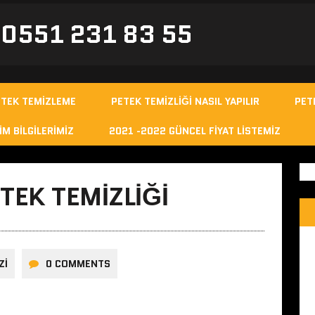
- 0551 231 83 55
ETEK TEMIZLEME
PETEK TEMIZLIĞI NASIL YAPILIR
PET
IM BILGILERIMIZ
2021 -2022 GÜNCEL FIYAT LISTEMIZ
EK TEMIZLIĞI
ZI
0 COMMENTS