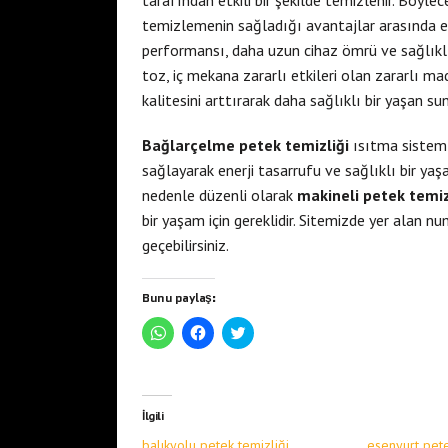
tarafından etkili bir şekilde temizlenir. Böylece
temizlemenin sağladığı avantajlar arasında ene
performansı, daha uzun cihaz ömrü ve sağlıklı 
toz, iç mekana zararlı etkileri olan zararlı ma
kalitesini arttırarak daha sağlıklı bir yaşan sun
Bağlarçelme petek temizliği
ısıtma sisteml
sağlayarak enerji tasarrufu ve sağlıklı bir yaş
nedenle düzenli olarak
makineli petek temiz
bir yaşam için gereklidir. Sitemizde yer alan n
geçebilirsiniz.
Bunu paylaş:
W
F
T
h
a
w
a
c
i
t
e
t
s
b
t
A
o
e
p
o
r
İlgili
p
k
ü
'
'
z
balıkyolu petek temizliği
esenyurt pete
t
t
e