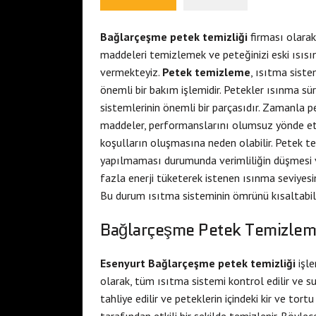
Bağlarçeşme petek temizliği
firması olarak
maddeleri temizlemek ve peteğinizi eski ısıs
vermekteyiz.
Petek temizleme
, ısıtma siste
önemli bir bakım işlemidir. Petekler ısınma sür
sistemlerinin önemli bir parçasıdır. Zamanla pet
maddeler, performanslarını olumsuz yönde etki
koşulların oluşmasına neden olabilir. Petek t
yapılmaması durumunda verimliliğin düşmesi ve
fazla enerji tüketerek istenen ısınma seviyes
Bu durum ısıtma sisteminin ömrünü kısaltabilir
Bağlarçeşme Petek Temizleme
Esenyurt Bağlarçeşme petek temizliği
işl
olarak, tüm ısıtma sistemi kontrol edilir ve s
tahliye edilir ve peteklerin içindeki kir ve to