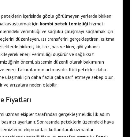
 peteklerin içerisinde gözle görülmeyen yerlerde biriken
ına kavuşturmak için
kombi petek temizliği
hizmeti
mlerindeki verimliliği ve sağlıklı çalışmayı sağlamak için
eçlerini düzenleyen, ısı transferini gerçekleştiren, ısıtma
eklerde birikmiş kir, toz, pas ve kireç gibi yabancı
leyerek enerji verimliliği düşürür ve sağlıksız
emizliğinin önemi, sistemin düzenli olarak bakımının
 enerji faturalarının artmasıdır. Kirli petekler daha
ine ulaşmak için daha fazla çaba sarf etmeye sebep olur.
 ve arızalara neden olabilir.
 Fiyatları
emi uzman ekipler tarafından gerçekleşmelidir. İlk adım
u basıncı ayarlanır. Sonrasında peteklerin üzerindeki hava
rtu temizleme ekipmanları kullanılarak uzmanlar