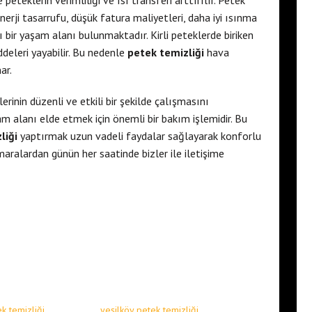
 peteklerin verimliliği ve ısı transferi arttırılır. Petek
rji tasarrufu, düşük fatura maliyetleri, daha iyi ısınma
bir yaşam alanı bulunmaktadır. Kirli peteklerde biriken
ddeleri yayabilir. Bu nedenle
petek temizliği
hava
ar.
erinin düzenli ve etkili bir şekilde çalışmasını
am alanı elde etmek için önemli bir bakım işlemidir. Bu
liği
yaptırmak uzun vadeli faydalar sağlayarak konforlu
umaralardan günün her saatinde bizler ile iletişime
k temizliği
yeşilköy petek temizliği