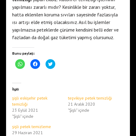
yapılması zararlı mıdır? Kesinlikle bir zararı yoktur,
hatta eklenilen koruma sıvıları sayesinde fazlasıyla
ısı artışı elde etmiş olacaksınız. Asıl bu işlemler
yapılmazsa peteklerde çürüme kendisini belli eder ve
fazladan da doğal gaz tüketimi yapmış olursunuz.
Bunu paylaş:
W
F
T
h
a
w
a
c
i
t
e
t
s
b
t
A
o
e
p
o
r
İlgili
p
k
ü
'
'
z
şişli eskişehir petek
teşvikiye petek temizliği
t
t
e
a
a
r
temizliği
21 Aralık 2020
p
p
i
23 Eylül 2021
"Şişli" içinde
a
a
n
y
y
d
"Şişli" içinde
l
l
e
a
a
p
ş
ş
a
şişli petek temizleme
m
m
y
29 Haziran 2021
a
a
l