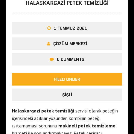
HALASKARGAZI PETEK TEMIZLIĞI
1 TEMMUZ 2021
ÇÖZÜM MERKEZI
0 COMMENTS
FILED UNDER
ŞIŞLI
Halaskargazi petek temizliği
servisi olarak peteğin
içerisindeki atıklar yüzünden kombinin peteği
ısıtamaması sorununu
makineli petek temizleme
hizmeti ile sonlandırmaktayız. Petek tesisatı