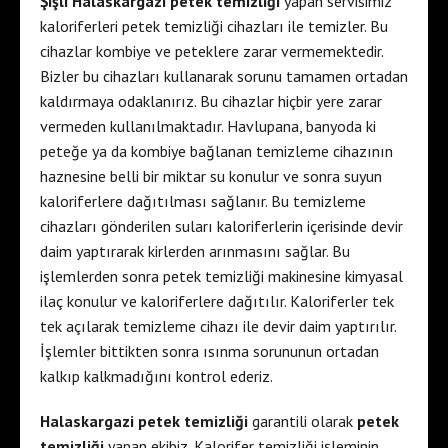
Şişli Halaskargazi petek temizliği
yapan servisimiz
kaloriferleri petek temizliği cihazları ile temizler. Bu
cihazlar kombiye ve peteklere zarar vermemektedir.
Bizler bu cihazları kullanarak sorunu tamamen ortadan
kaldırmaya odaklanırız. Bu cihazlar hiçbir yere zarar
vermeden kullanılmaktadır. Havlupana, banyoda ki
peteğe ya da kombiye bağlanan temizleme cihazının
haznesine belli bir miktar su konulur ve sonra suyun
kaloriferlere dağıtılması sağlanır. Bu temizleme
cihazları gönderilen suları kaloriferlerin içerisinde devir
daim yaptırarak kirlerden arınmasını sağlar. Bu
işlemlerden sonra petek temizliği makinesine kimyasal
ilaç konulur ve kaloriferlere dağıtılır. Kaloriferler tek
tek açılarak temizleme cihazı ile devir daim yaptırılır.
İşlemler bittikten sonra ısınma sorununun ortadan
kalkıp kalkmadığını kontrol ederiz.
Halaskargazi petek temizliği
garantili olarak
petek
temizliği
yapan ekibiz. Kalorifer temizliği işleminin