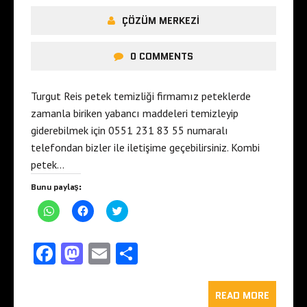
ÇÖZÜM MERKEZI
0 COMMENTS
Turgut Reis petek temizliği firmamız peteklerde
zamanla biriken yabancı maddeleri temizleyip
giderebilmek için 0551 231 83 55 numaralı
telefondan bizler ile iletişime geçebilirsiniz. Kombi
petek…
Bunu paylaş:
W
F
T
h
a
w
a
c
i
t
e
t
s
b
t
Fa
M
E
S
A
o
e
p
o
r
ce
as
m
ha
p
k
ü
'
'
z
t
b
to
t
ai
e
re
READ MORE
a
a
r
p
p
i