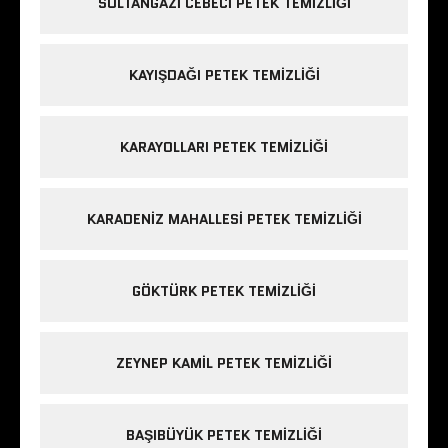
SULTANGAZI CEBECI PETEK TEMIZLIĞI
r
r
ç
)
)
ı
l
ı
r
KAYIŞDAĞI PETEK TEMIZLIĞI
)
KARAYOLLARI PETEK TEMIZLIĞI
KARADENIZ MAHALLESI PETEK TEMIZLIĞI
GÖKTÜRK PETEK TEMIZLIĞI
ZEYNEP KAMIL PETEK TEMIZLIĞI
BAŞIBÜYÜK PETEK TEMIZLIĞI