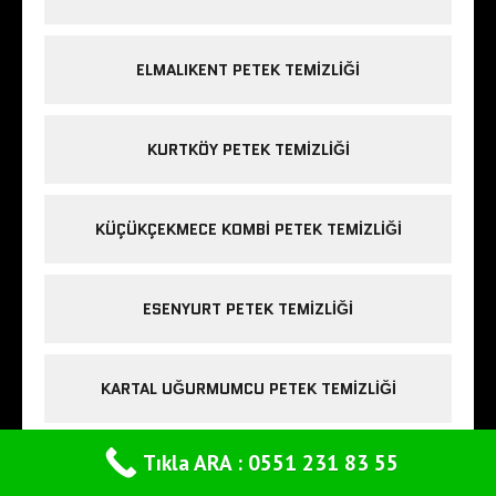
ELMALIKENT PETEK TEMIZLIĞI
KURTKÖY PETEK TEMIZLIĞI
KÜÇÜKÇEKMECE KOMBI PETEK TEMIZLIĞI
ESENYURT PETEK TEMIZLIĞI
KARTAL UĞURMUMCU PETEK TEMIZLIĞI
Tıkla ARA : 0551 231 83 55
Bilgi için TIKLA ARA
MERKEZI SISTEM KAZAN VE PETEK TEMIZLIĞI