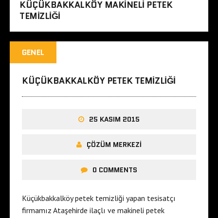
KÜÇÜKBAKKALKÖY MAKINELI PETEK
TEMIZLIĞI
GENEL
KÜÇÜKBAKKALKÖY PETEK TEMIZLIĞI
25 KASIM 2015
ÇÖZÜM MERKEZI
0 COMMENTS
Küçükbakkalköy petek temizliği yapan tesisatçı
firmamız Ataşehirde ilaçlı ve makineli petek