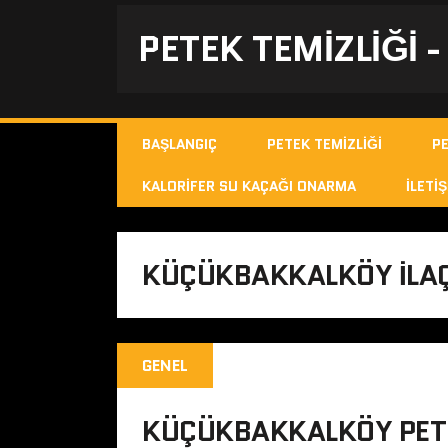
PETEK TEMIZLIĞI 
BAŞLANGIÇ
PETEK TEMIZLIĞI
P
KALORIFER SU KAÇAĞI ONARMA
İLETIŞ
KÜÇÜKBAKKALKÖY ILAÇL
GENEL
KÜÇÜKBAKKALKÖY PETE