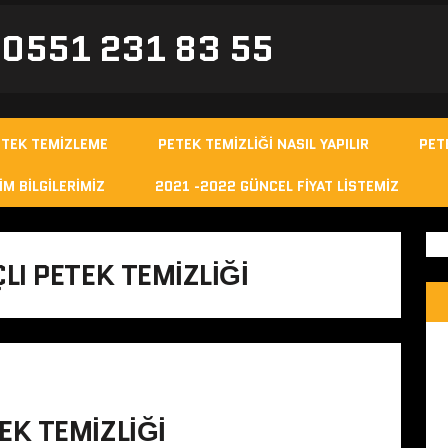
- 0551 231 83 55
ETEK TEMIZLEME
PETEK TEMIZLIĞI NASIL YAPILIR
PET
IM BILGILERIMIZ
2021 -2022 GÜNCEL FIYAT LISTEMIZ
I PETEK TEMIZLIĞI
K TEMIZLIĞI