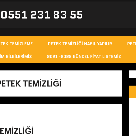
- 0551 231 83 55
ETEK TEMIZLEME
PETEK TEMIZLIĞI NASIL YAPILIR
PET
IM BILGILERIMIZ
2021 -2022 GÜNCEL FIYAT LISTEMIZ
ETEK TEMIZLIĞI
EMIZLIĞI