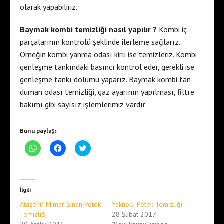
olarak yapabiliriz.
Baymak kombi temizliği nasıl yapılır ?
Kombi iç
parçalarının kontrolü şeklinde ilerleme sağlarız.
Örneğin kombi yanma odası kirli ise temizleriz. Kombi
genleşme tankındaki basıncı kontrol eder, gerekli ise
genleşme tankı dolumu yaparız. Baymak kombi fan,
duman odası temizliği, gaz ayarının yapılması, filtre
bakımı gibi sayısız işlemlerimiz vardır
Bunu paylaş:
W
F
T
h
a
w
a
c
i
t
e
t
s
b
t
A
o
e
p
o
r
İlgili
p
k
ü
'
'
z
Ataşehir Mimar Sinan Petek
Yakuplu Petek Temizliği
t
t
e
a
a
r
Temizliği
28 Şubat 2017
p
p
i