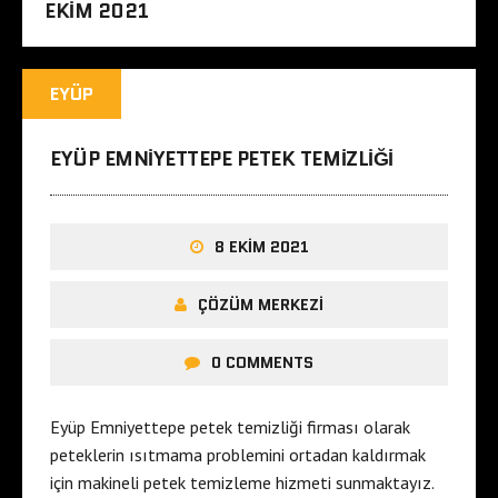
EKIM 2021
EYÜP
EYÜP EMNIYETTEPE PETEK TEMIZLIĞI
8 EKIM 2021
ÇÖZÜM MERKEZI
0 COMMENTS
Eyüp Emniyettepe petek temizliği firması olarak
peteklerin ısıtmama problemini ortadan kaldırmak
için makineli petek temizleme hizmeti sunmaktayız.