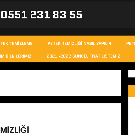
- 0551 231 83 55
ETEK TEMIZLEME
PETEK TEMIZLIĞI NASIL YAPILIR
PET
IM BILGILERIMIZ
2021 -2022 GÜNCEL FIYAT LISTEMIZ
MIZLIĞI