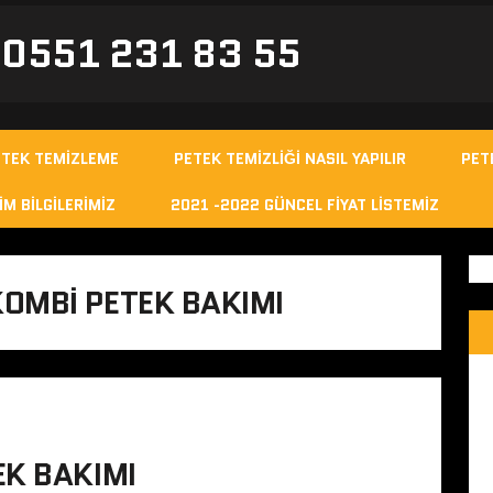
- 0551 231 83 55
ETEK TEMIZLEME
PETEK TEMIZLIĞI NASIL YAPILIR
PET
IM BILGILERIMIZ
2021 -2022 GÜNCEL FIYAT LISTEMIZ
OMBI PETEK BAKIMI
EK BAKIMI