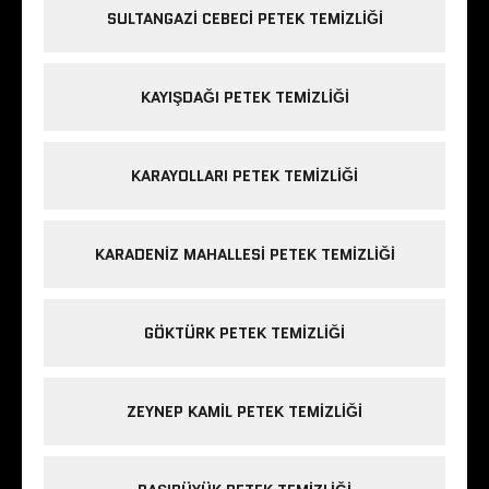
ı
ı
a
SULTANGAZI CEBECI PETEK TEMIZLIĞI
r
r
ç
)
)
ı
l
ı
r
KAYIŞDAĞI PETEK TEMIZLIĞI
)
KARAYOLLARI PETEK TEMIZLIĞI
KARADENIZ MAHALLESI PETEK TEMIZLIĞI
GÖKTÜRK PETEK TEMIZLIĞI
ZEYNEP KAMIL PETEK TEMIZLIĞI