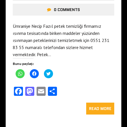
0 COMMENTS
Ümraniye Necip Fazıl petek temizliği firmamız
ısınma tesisatında biriken maddeler yüzünden
ısınmayan peteklerinizi temizletmek için 0551 231
83 55 numaralı telefondan sizlere hizmet
vermektedir. Petek…
Bunu paylaş:
W
F
T
h
a
w
a
c
i
t
e
t
s
b
t
Fa
M
E
S
A
o
e
p
o
r
ce
as
m
ha
p
k
ü
'
'
z
t
b
to
t
ai
e
re
READ MORE
a
a
r
p
p
i
o
d
l
a
a
n
y
y
d
l
l
e