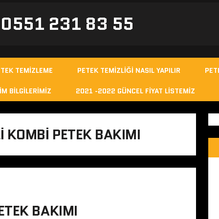
- 0551 231 83 55
ETEK TEMIZLEME
PETEK TEMIZLIĞI NASIL YAPILIR
PET
IM BILGILERIMIZ
2021 -2022 GÜNCEL FIYAT LISTEMIZ
 KOMBI PETEK BAKIMI
ETEK BAKIMI