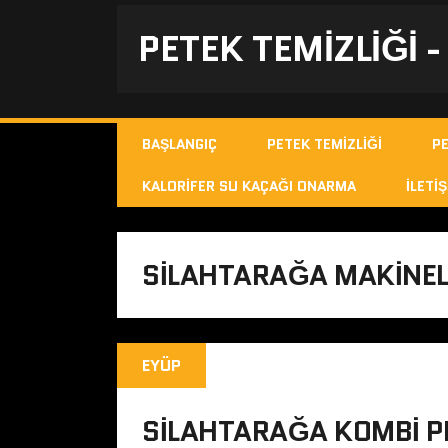
PETEK TEMIZLIĞI 
BAŞLANGIÇ
PETEK TEMIZLIĞI
P
KALORIFER SU KAÇAĞI ONARMA
İLETIŞ
SILAHTARAĞA MAKINELI
EYÜP
SILAHTARAĞA KOMBI P