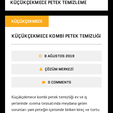
KÜÇÜKÇEKMECE PETEK TEMIZLEME
KÜÇÜKÇEKMECE
KÜÇÜKÇEKMECE KOMBI PETEK TEMIZLIĞI
8 AĞUSTOS 2019
ÇÖZÜM MERKEZI
0 COMMENTS
Küçükçekmece kombi petek temizliği ev ve iş
yerlerinde ısınma tesisatında meydana gelen
sorunları yani peteğin içerisinde biriken kireç ve tortu