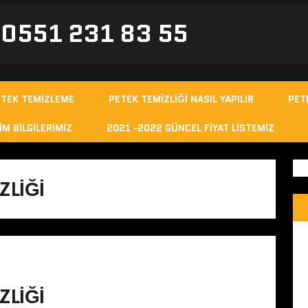
- 0551 231 83 55
ETEK TEMIZLEME
PETEK TEMIZLIĞI NASIL YAPILIR
PET
IM BILGILERIMIZ
2021 -2022 GÜNCEL FIYAT LISTEMIZ
ZLIĞI
ZLIĞI