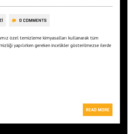
ZI
0 COMMENTS
mamız özel temizleme kimyasalları kullanarak tüm
izliği yapılırken gereken incelikler gösterilmezse ilerde
READ MORE