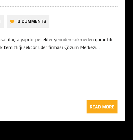
I
0 COMMENTS
al ilaçla yapılır petekler yerinden sökmeden garantili
tek temizliği sektör lider firması Çözüm Merkezi…
READ MORE