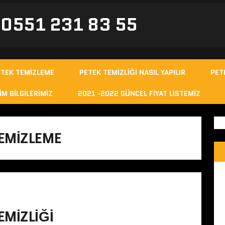
- 0551 231 83 55
ETEK TEMIZLEME
PETEK TEMIZLIĞI NASIL YAPILIR
PET
IM BILGILERIMIZ
2021 -2022 GÜNCEL FIYAT LISTEMIZ
EMIZLEME
MIZLIĞI