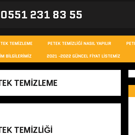
- 0551 231 83 55
ETEK TEMIZLEME
PETEK TEMIZLIĞI NASIL YAPILIR
PET
IM BILGILERIMIZ
2021 -2022 GÜNCEL FIYAT LISTEMIZ
ETEK TEMIZLEME
TEK TEMIZLIĞI