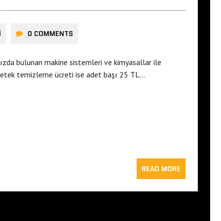
I
0 COMMENTS
ızda bulunan makine sistemleri ve kimyasallar ile
a petek temizleme ücreti ise adet başı 25 TL…
READ MORE