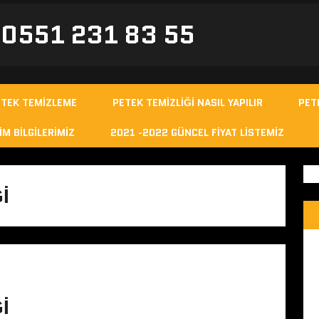
- 0551 231 83 55
ETEK TEMIZLEME
PETEK TEMIZLIĞI NASIL YAPILIR
PET
IM BILGILERIMIZ
2021 -2022 GÜNCEL FIYAT LISTEMIZ
I
I