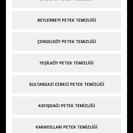
y
y
ı
ı
ı
k
n
n
l
(
(
a
Y
Y
y
BEYLERBEYI PETEK TEMIZLIĞI
e
e
ı
n
n
n
i
i
(
p
p
Y
e
e
e
n
n
n
ÇENGELKÖY PETEK TEMIZLIĞI
c
c
i
e
e
p
r
r
e
e
e
n
d
d
c
YEŞILKÖY PETEK TEMIZLIĞI
e
e
e
a
a
r
ç
ç
e
ı
ı
d
l
l
e
ı
ı
a
SULTANGAZI CEBECI PETEK TEMIZLIĞI
r
r
ç
)
)
ı
l
ı
r
KAYIŞDAĞI PETEK TEMIZLIĞI
)
KARAYOLLARI PETEK TEMIZLIĞI