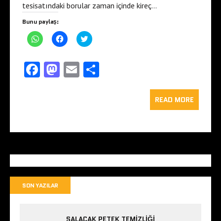
tesisatındaki borular zaman içinde kireç…
Bunu paylaş:
W
F
T
h
a
w
a
c
i
t
e
t
s
b
t
Fa
M
E
S
A
o
e
p
o
r
ce
as
m
ha
p
k
ü
'
'
z
t
b
to
t
ai
e
re
READ MORE
a
a
r
p
p
i
o
d
l
a
a
n
y
y
d
o
o
l
l
e
a
a
p
ş
ş
a
k
n
m
m
y
a
a
l
k
k
a
i
i
ş
ç
ç
m
i
i
a
n
n
k
SON YAZILAR
t
t
i
ı
ı
ç
k
k
i
l
l
n
a
a
t
SALACAK PETEK TEMIZLIĞI