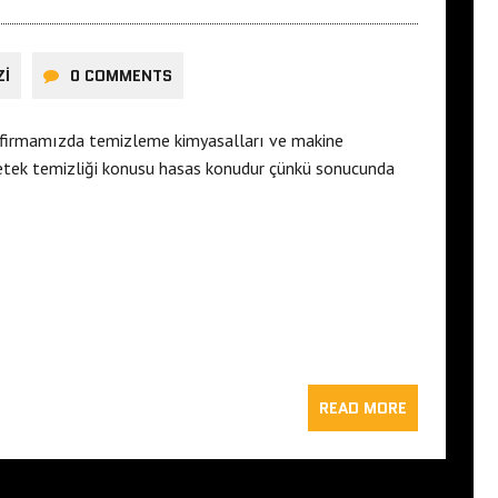
ZI
0 COMMENTS
ı firmamızda temizleme kimyasalları ve makine
 Petek temizliği konusu hasas konudur çünkü sonucunda
READ MORE