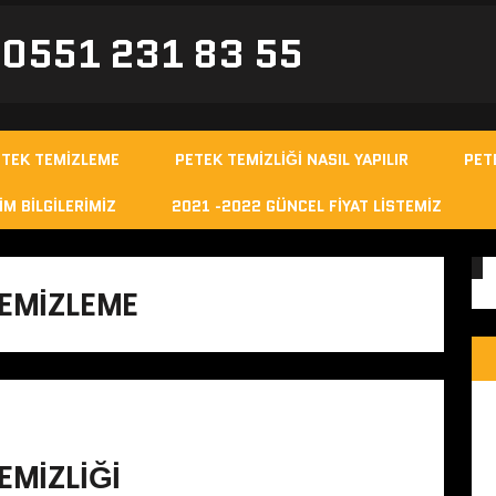
- 0551 231 83 55
ETEK TEMIZLEME
PETEK TEMIZLIĞI NASIL YAPILIR
PET
IM BILGILERIMIZ
2021 -2022 GÜNCEL FIYAT LISTEMIZ
TEMIZLEME
EMIZLIĞI