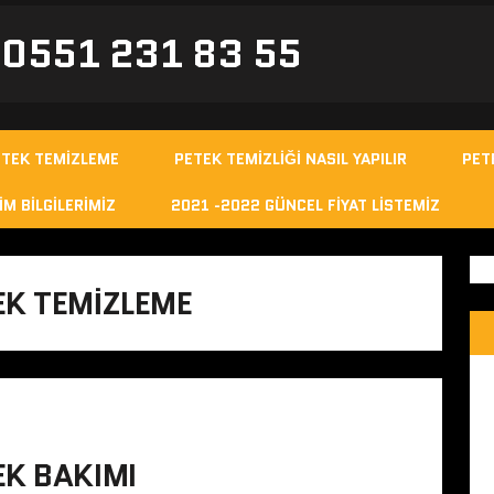
- 0551 231 83 55
ETEK TEMIZLEME
PETEK TEMIZLIĞI NASIL YAPILIR
PET
IM BILGILERIMIZ
2021 -2022 GÜNCEL FIYAT LISTEMIZ
EK TEMIZLEME
EK BAKIMI