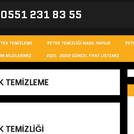
- 0551 231 83 55
ETEK TEMIZLEME
PETEK TEMIZLIĞI NASIL YAPILIR
PET
IM BILGILERIMIZ
2021 -2022 GÜNCEL FIYAT LISTEMIZ
K TEMIZLEME
 TEMIZLIĞI