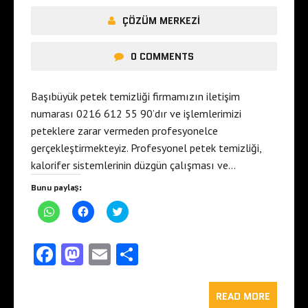
ÇÖZÜM MERKEZI
0 COMMENTS
Başıbüyük petek temizliği firmamızın iletişim
numarası 0216 612 55 90’dır ve işlemlerimizi
peteklere zarar vermeden profesyonelce
gerçekleştirmekteyiz. Profesyonel petek temizliği,
kalorifer sistemlerinin düzgün çalışması ve…
Bunu paylaş:
W
F
T
h
a
w
a
c
i
t
e
t
s
b
t
Fa
M
E
S
A
o
e
p
o
r
ce
as
m
ha
p
k
ü
'
'
z
t
b
to
t
ai
e
re
READ MORE
a
a
r
p
p
i