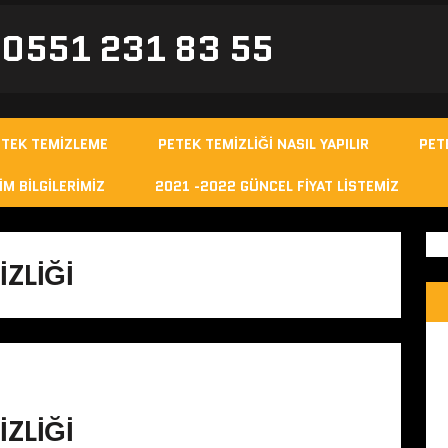
- 0551 231 83 55
ETEK TEMIZLEME
PETEK TEMIZLIĞI NASIL YAPILIR
PET
IM BILGILERIMIZ
2021 -2022 GÜNCEL FIYAT LISTEMIZ
IZLIĞI
IZLIĞI