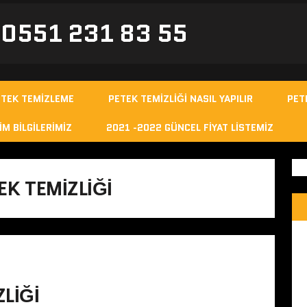
- 0551 231 83 55
ETEK TEMIZLEME
PETEK TEMIZLIĞI NASIL YAPILIR
PET
IM BILGILERIMIZ
2021 -2022 GÜNCEL FIYAT LISTEMIZ
EK TEMIZLIĞI
ZLIĞI