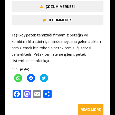
ÇÖZÜM MERKEZI
0 COMMENTS
Yeşilköy petek temizliği firmamız peteğin ve
kombinin filtresinin içerisinde meydana gelen atıkları
temizlemek için robotla petek temizliği servisi
vermektedir. Petek temizleme işlemi, petek
sistemlerinde oldukça…
Bunu paylaş:
W
F
T
h
a
w
a
c
i
t
e
t
s
b
t
Fa
M
E
S
A
o
e
p
o
r
ce
as
m
ha
p
k
ü
'
'
z
t
b
to
t
ai
e
re
READ MORE
a
a
r
p
p
i