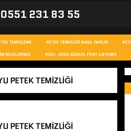
- 0551 231 83 55
ETEK TEMIZLEME
PETEK TEMIZLIĞI NASIL YAPILIR
PET
IM BILGILERIMIZ
2021 -2022 GÜNCEL FIYAT LISTEMIZ
U PETEK TEMIZLIĞI
U PETEK TEMIZLIĞI