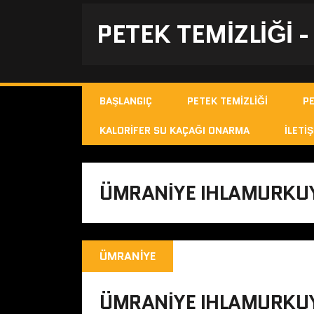
PETEK TEMIZLIĞI 
BAŞLANGIÇ
PETEK TEMIZLIĞI
P
KALORIFER SU KAÇAĞI ONARMA
İLETIŞ
ÜMRANIYE IHLAMURKUYU
ÜMRANIYE
ÜMRANIYE IHLAMURKUY