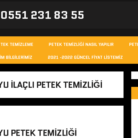
- 0551 231 83 55
ETEK TEMIZLEME
PETEK TEMIZLIĞI NASIL YAPILIR
PET
IM BILGILERIMIZ
2021 -2022 GÜNCEL FIYAT LISTEMIZ
 ILAÇLI PETEK TEMIZLIĞI
U PETEK TEMIZLIĞI