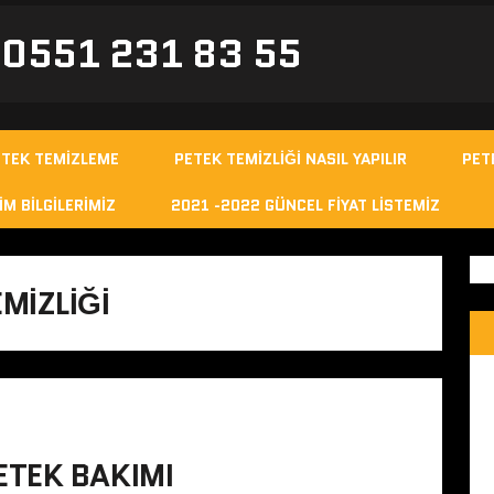
- 0551 231 83 55
ETEK TEMIZLEME
PETEK TEMIZLIĞI NASIL YAPILIR
PET
IM BILGILERIMIZ
2021 -2022 GÜNCEL FIYAT LISTEMIZ
MIZLIĞI
TEK BAKIMI