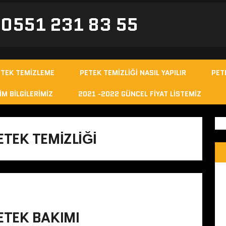
- 0551 231 83 55
ETEK TEMIZLEME
PETEK TEMIZLIĞI NASIL YAPILIR
PET
IM BILGILERIMIZ
2021 -2022 GÜNCEL FIYAT LISTEMIZ
TEK TEMIZLIĞI
TEK BAKIMI