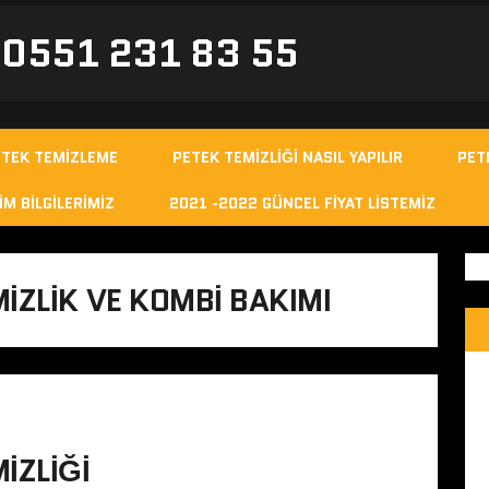
- 0551 231 83 55
ETEK TEMIZLEME
PETEK TEMIZLIĞI NASIL YAPILIR
PET
IM BILGILERIMIZ
2021 -2022 GÜNCEL FIYAT LISTEMIZ
IZLIK VE KOMBI BAKIMI
IZLIĞI