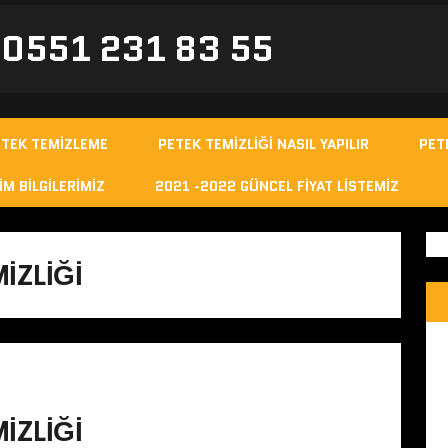
- 0551 231 83 55
ETEK TEMIZLEME
PETEK TEMIZLIĞI NASIL YAPILIR
PET
IM BILGILERIMIZ
2021 -2022 GÜNCEL FIYAT LISTEMIZ
IZLIĞI
IZLIĞI