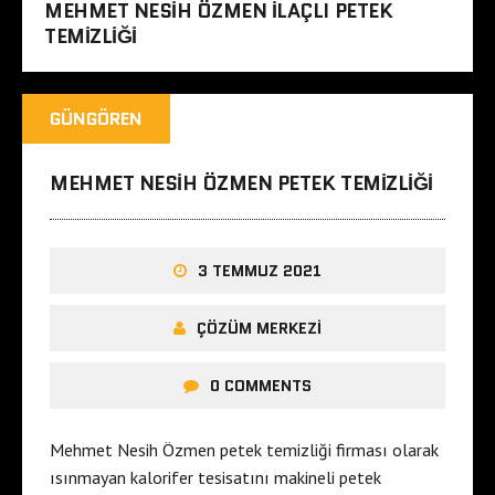
MEHMET NESIH ÖZMEN ILAÇLI PETEK
TEMIZLIĞI
GÜNGÖREN
MEHMET NESIH ÖZMEN PETEK TEMIZLIĞI
3 TEMMUZ 2021
ÇÖZÜM MERKEZI
0 COMMENTS
Mehmet Nesih Özmen petek temizliği firması olarak
ısınmayan kalorifer tesisatını makineli petek