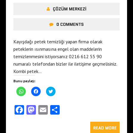
ÇÖZÜM MERKEZI
0 COMMENTS
Kayışdağı petek temizliği yapan firma olarak
peteklerin ısınmasına engel olan maddelerin
temizlenmesini istiyorsanız 0216 612 55 90
numaralı telefondan bizler ile iletişime geçmelisiniz.
Kombi petek…
Bunu paylaş:
W
F
T
h
a
w
a
c
i
t
e
t
s
b
t
Fa
M
E
S
A
o
e
p
o
r
ce
as
m
ha
p
k
ü
'
'
z
t
b
to
t
ai
e
re
READ MORE
a
a
r
p
p
i