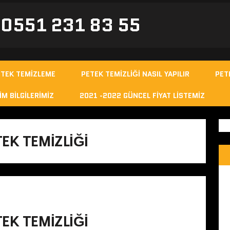
- 0551 231 83 55
ETEK TEMIZLEME
PETEK TEMIZLIĞI NASIL YAPILIR
PET
IM BILGILERIMIZ
2021 -2022 GÜNCEL FIYAT LISTEMIZ
EK TEMIZLIĞI
EK TEMIZLIĞI