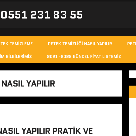
- 0551 231 83 55
ETEK TEMIZLEME
PETEK TEMIZLIĞI NASIL YAPILIR
PET
IM BILGILERIMIZ
2021 -2022 GÜNCEL FIYAT LISTEMIZ
NASIL YAPILIR
ASIL YAPILIR PRATIK VE