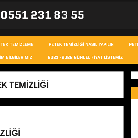
- 0551 231 83 55
ETEK TEMIZLEME
PETEK TEMIZLIĞI NASIL YAPILIR
PET
IM BILGILERIMIZ
2021 -2022 GÜNCEL FIYAT LISTEMIZ
K TEMIZLIĞI
ZLIĞI