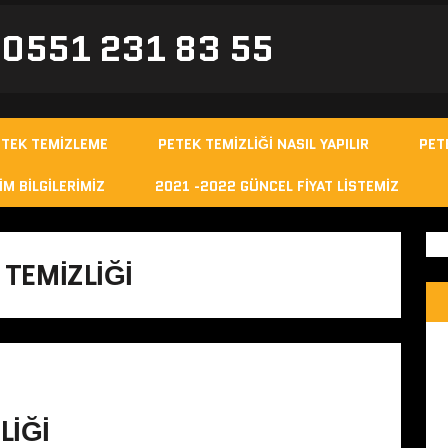
- 0551 231 83 55
ETEK TEMIZLEME
PETEK TEMIZLIĞI NASIL YAPILIR
PET
IM BILGILERIMIZ
2021 -2022 GÜNCEL FIYAT LISTEMIZ
 TEMIZLIĞI
LIĞI